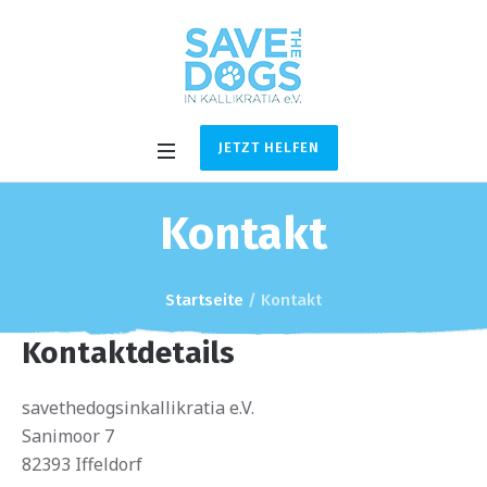
JETZT HELFEN
Kontakt
Startseite
/
Kontakt
Kontaktdetails
savethedogsinkallikratia e.V.
Sanimoor 7
82393 Iffeldorf