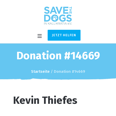
JETZT HELFEN
Donation #14669
Startseite
/
Donation #14669
Kevin Thiefes