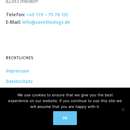
82393 Iffeldorf
Telefon:
+49 179 – 75 76 132
E-Mail:
info@savethedogs.de
RECHTLICHES
Impressum
Datenschutz
We use cookies to ensure that we give you the best
experience on our website. If you continue to use this site we
will assume that you are happy with it.
OK